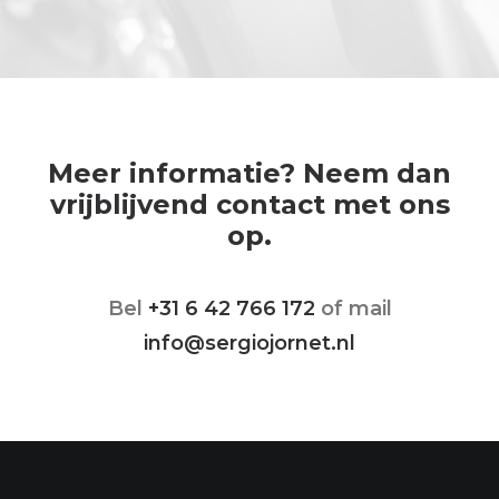
goed bevalt. In de communicatie met ons
eigen personeel verloopt dat daarmee
ook heel goed en natuurlijk. Zie alweer
vooruit naar de volgende samenwerking.
Jeroen Eekhout, Senior Projectleider bij Foil-
Meer informatie? Neem dan
Solutions.
vrijblijvend contact met ons
op.
Bel
+31 6 42 766 172
of mail
info@sergiojornet.nl