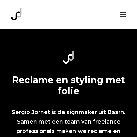
Home
Belettering
Interieur
Kozijnen
Reclame en styling met
Projecten
folie
Contact
Sergio Jornet
is de signmaker uit Baarn.
Samen met een team van freelance
professionals maken we reclame en