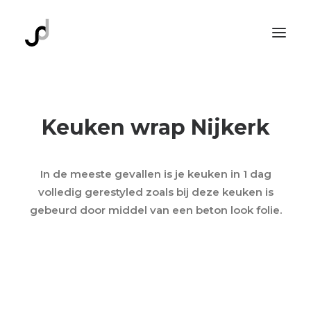
Home
Keuken wrap Nijkerk
Belettering
Interieur
Kozijnen
In de meeste gevallen is je keuken in 1 dag
volledig gerestyled zoals bij deze keuken is
Projecten
gebeurd door middel van een beton look folie.
Contact